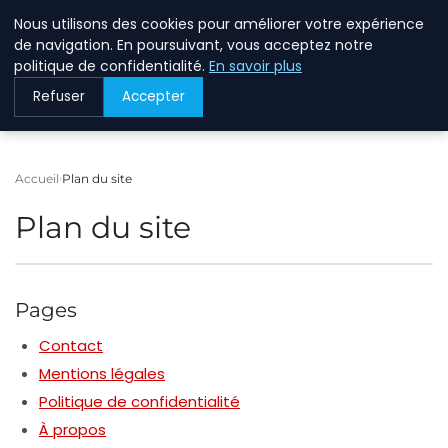
Nous utilisons des cookies pour améliorer votre expérience
BREIGHAWAY
de navigation. En poursuivant, vous acceptez notre
politique de confidentialité.
En savoir plus
Refuser
Accepter
Accueil
Plan du site
Plan du site
Pages
Contact
Mentions légales
Politique de confidentialité
À propos