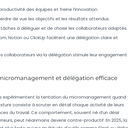
oductivité des équipes et freine l’innovation.
erdre de vue les objectifs et les résultats attendus.
es tâches à déléguer et de choisir les collaborateurs adaptés.
m, Notion ou ClickUp facilitent une délégation claire et
collaborateurs via la délégation stimule leur engagement
 micromanagement et délégation efficace
gers expérimentent la tentation du micromanagement quand
osture consiste à scruter en détail chaque activité de leurs
nces du travail. Ce comportement, souvent né d’un désir
erreurs, peut néanmoins devenir contre-productif. En 2025, la
plus forte qu’une multitude d’outils comme Slack ou Wrik