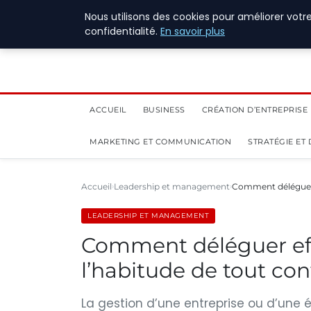
1 août 2026
Nous utilisons des cookies pour améliorer votr
confidentialité.
En savoir plus
ACCUEIL
BUSINESS
CRÉATION D’ENTREPRISE
MARKETING ET COMMUNICATION
STRATÉGIE ET
Accueil
Leadership et management
Comment déléguer 
LEADERSHIP ET MANAGEMENT
Comment déléguer ef
l’habitude de tout con
La gestion d’une entreprise ou d’une