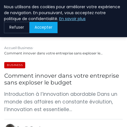
Nous utilisons des cookies pour améliorer votre expérience
BREIGHAWAY
de navigation. En poursuivant, vous acceptez notre
politique de confidentialité.
En savoir plus
Refuser
Accepter
Accueil
Business
Comment innover dans votre entreprise sans exploser le…
BUSINESS
Comment innover dans votre entreprise
sans exploser le budget
Introduction à l’innovation abordable Dans un
monde des affaires en constante évolution,
l’innovation est essentielle…