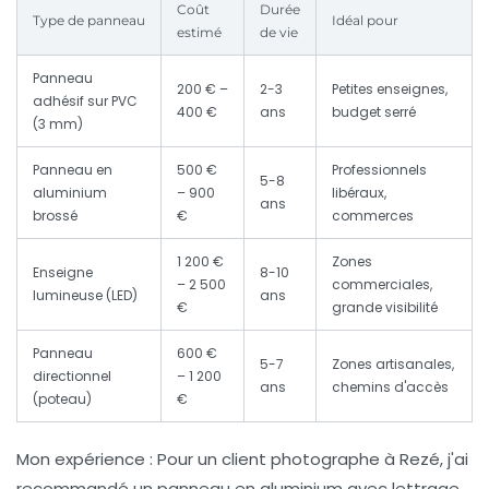
Coût
Durée
Type de panneau
Idéal pour
estimé
de vie
Panneau
200 € –
2-3
Petites enseignes,
adhésif sur PVC
400 €
ans
budget serré
(3 mm)
Panneau en
500 €
Professionnels
5-8
aluminium
– 900
libéraux,
ans
brossé
€
commerces
1 200 €
Zones
Enseigne
8-10
– 2 500
commerciales,
lumineuse (LED)
ans
€
grande visibilité
Panneau
600 €
5-7
Zones artisanales,
directionnel
– 1 200
ans
chemins d'accès
(poteau)
€
Mon expérience :
Pour un client photographe à Rezé, j'ai
recommandé un panneau en aluminium avec lettrage