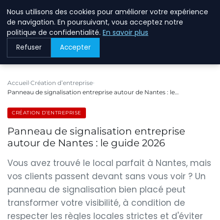
Nous utilisons des cookies pour améliorer votre expérience
BREIGHAWAY
de navigation. En poursuivant, vous acceptez notre
politique de confidentialité.
En savoir plus
Refuser
Accepter
Accueil
Création d’entreprise
Panneau de signalisation entreprise autour de Nantes : le…
CRÉATION D’ENTREPRISE
Panneau de signalisation entreprise
autour de Nantes : le guide 2026
Vous avez trouvé le local parfait à Nantes, mais
vos clients passent devant sans vous voir ? Un
panneau de signalisation bien placé peut
transformer votre visibilité, à condition de
respecter les règles locales strictes et d'éviter