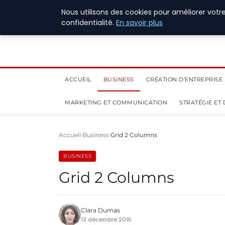
1 août 2026
Nous utilisons des cookies pour améliorer votr
confidentialité.
En savoir plus
ACCUEIL
BUSINESS
CRÉATION D’ENTREPRISE
MARKETING ET COMMUNICATION
STRATÉGIE ET
Accueil
Business
Grid 2 Columns
BUSINESS
Grid 2 Columns
Clara Dumas
13 décembre 2015