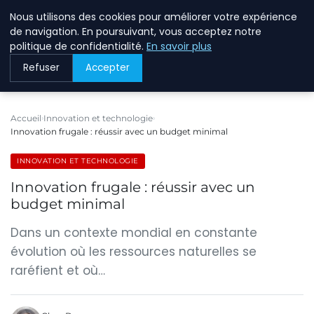
Nous utilisons des cookies pour améliorer votre expérience
BREIGHAWAY
de navigation. En poursuivant, vous acceptez notre
politique de confidentialité.
En savoir plus
Refuser
Accepter
Accueil
Innovation et technologie
Innovation frugale : réussir avec un budget minimal
INNOVATION ET TECHNOLOGIE
Innovation frugale : réussir avec un
budget minimal
Dans un contexte mondial en constante
évolution où les ressources naturelles se
raréfient et où…