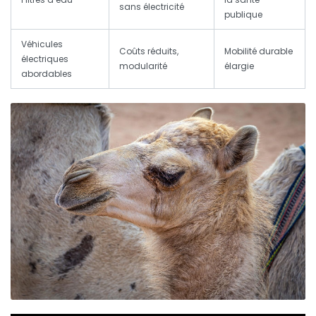
sans électricité
publique
Véhicules
Coûts réduits,
Mobilité durable
électriques
modularité
élargie
abordables