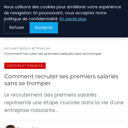
Nous utilisons des cookies pour améliorer votre expérience
BREIGHAWAY
de navigation. En poursuivant, vous acceptez notre
politique de confidentialité.
En savoir plus
Refuser
Accepter
Accueil
Gestion et finances
Comment recruter ses premiers salariés sans se tromper
GESTION ET FINANCES
Comment recruter ses premiers salariés
sans se tromper
Le recrutement des premiers salariés
représente une étape cruciale dans la vie d’une
entreprise naissante.…