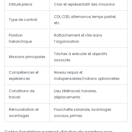
Intitulé précis
Clair et représentatif des missions
CDI, CDD, alternance, temps partiel,
Type de contrat
etc.
Position
Rattachement et rôle dans
hiérarchique
l’organisation
Tâches à exécuter et objectifs
Missions principales
associés
Compétences et
Niveau requis et
expériences
indispensables/notions optionnelles
Conditions de
Lieu, télétravail, horaires,
travail
déplacements
Rémunération et
Fourchette salariale, avantages
avantages
sociaux, primes
Cette fondation permet d’éviter de nombreuses