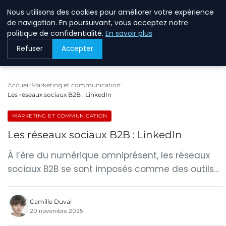
Nous utilisons des cookies pour améliorer votre expérience
BREIGHAWAY
de navigation. En poursuivant, vous acceptez notre
politique de confidentialité.
En savoir plus
Refuser
Accepter
Accueil
Marketing et communication
Les réseaux sociaux B2B : LinkedIn
MARKETING ET COMMUNICATION
Les réseaux sociaux B2B : LinkedIn
À l’ère du numérique omniprésent, les réseaux
sociaux B2B se sont imposés comme des outils…
Camille Duval
20 novembre 2025