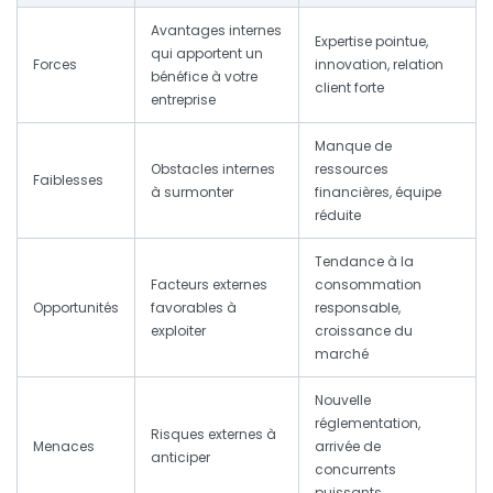
Avantages internes
Expertise pointue,
qui apportent un
Forces
innovation, relation
bénéfice à votre
client forte
entreprise
Manque de
Obstacles internes
ressources
Faiblesses
à surmonter
financières, équipe
réduite
Tendance à la
Facteurs externes
consommation
Opportunités
favorables à
responsable,
exploiter
croissance du
marché
Nouvelle
réglementation,
Risques externes à
Menaces
arrivée de
anticiper
concurrents
puissants