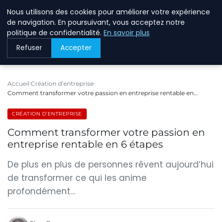
Nous utilisons des cookies pour améliorer votre expérience
BREIGHAWAY
de navigation. En poursuivant, vous acceptez notre
politique de confidentialité.
En savoir plus
Refuser
Accepter
Accueil
Création d’entreprise
Comment transformer votre passion en entreprise rentable en…
CRÉATION D’ENTREPRISE
Comment transformer votre passion en
entreprise rentable en 6 étapes
De plus en plus de personnes rêvent aujourd’hui
de transformer ce qui les anime
profondément…