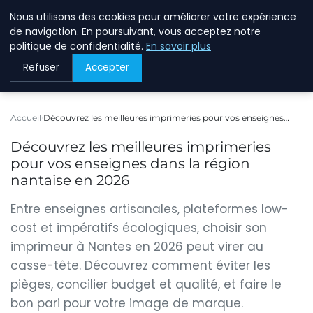
Nous utilisons des cookies pour améliorer votre expérience
BREIGHAWAY
de navigation. En poursuivant, vous acceptez notre
politique de confidentialité.
En savoir plus
Refuser
Accepter
Accueil
Découvrez les meilleures imprimeries pour vos enseignes…
Découvrez les meilleures imprimeries
pour vos enseignes dans la région
nantaise en 2026
Entre enseignes artisanales, plateformes low-
cost et impératifs écologiques, choisir son
imprimeur à Nantes en 2026 peut virer au
casse-tête. Découvrez comment éviter les
pièges, concilier budget et qualité, et faire le
bon pari pour votre image de marque.