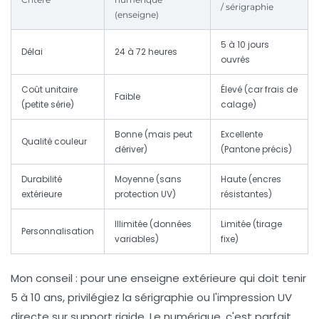
/ sérigraphie
(enseigne)
5 à 10 jours
Délai
24 à 72 heures
ouvrés
Coût unitaire
Élevé (car frais de
Faible
(petite série)
calage)
Bonne (mais peut
Excellente
Qualité couleur
dériver)
(Pantone précis)
Durabilité
Moyenne (sans
Haute (encres
extérieure
protection UV)
résistantes)
Illimitée (données
Limitée (tirage
Personnalisation
variables)
fixe)
Mon conseil : pour une enseigne extérieure qui doit tenir
5 à 10 ans, privilégiez la sérigraphie ou l'impression UV
directe sur support rigide. Le numérique, c'est parfait