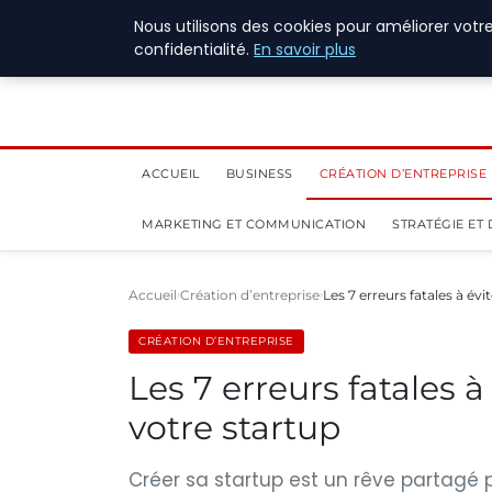
1 août 2026
Nous utilisons des cookies pour améliorer votr
confidentialité.
En savoir plus
ACCUEIL
BUSINESS
CRÉATION D’ENTREPRISE
MARKETING ET COMMUNICATION
STRATÉGIE ET
Accueil
Création d’entreprise
Les 7 erreurs fatales à évi
CRÉATION D’ENTREPRISE
Les 7 erreurs fatales à
votre startup
Créer sa startup est un rêve partagé