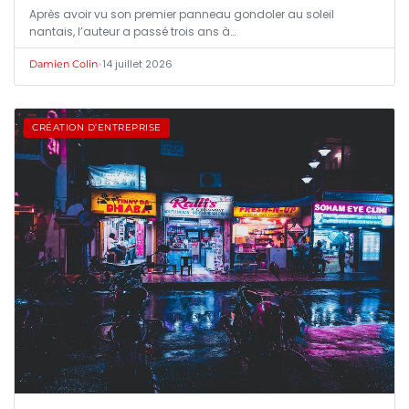
Après avoir vu son premier panneau gondoler au soleil
nantais, l’auteur a passé trois ans à…
•
14 juillet 2026
Damien Colin
CRÉATION D’ENTREPRISE