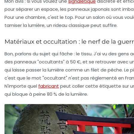
Mon avis
: si vous voulez une
signalétique
discrète et effi
pour séparer un espace, les panneaux japonais sont imba
Pour une chambre, c'est le top. Pour un salon où vous voul
tamiser la lumière, un rideau classique peut suffire.
Matériaux et occultation : le nerf de la guer
Bon, parlons du sujet qui fâche : le tissu. J'ai vu des gens 
des panneaux "occultants" à 50 €, et se retrouver avec u
qui laisse passer la lumière comme un filet de pêche.
Le p
c'est que le mot "occultant" n'est pas réglementé en Fra
N'importe quel
fabricant
peut coller cette étiquette sur un
qui bloque à peine 80 % de la lumière.