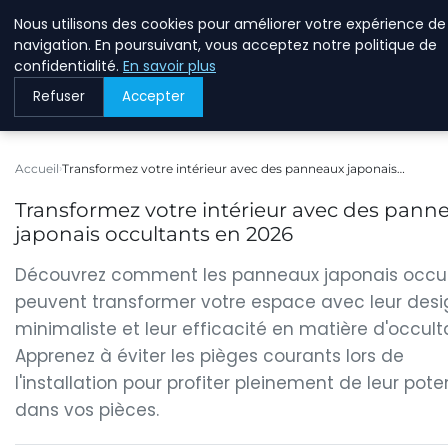
Nous utilisons des cookies pour améliorer votre expérience de
BREIGHAWAY
navigation. En poursuivant, vous acceptez notre politique de
confidentialité.
En savoir plus
Refuser
Accepter
Accueil
Transformez votre intérieur avec des panneaux japonais…
Transformez votre intérieur avec des pann
japonais occultants en 2026
Découvrez comment les panneaux japonais occu
peuvent transformer votre espace avec leur desi
minimaliste et leur efficacité en matière d'occult
Apprenez à éviter les pièges courants lors de
l'installation pour profiter pleinement de leur pote
dans vos pièces.