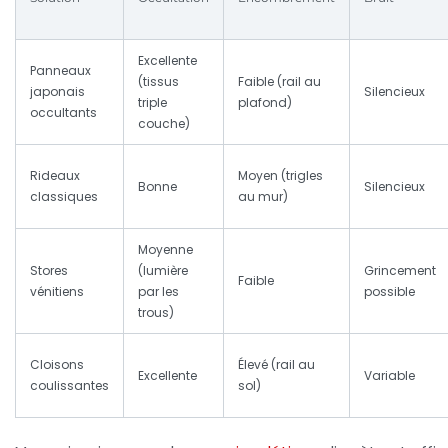
Excellente
Panneaux
(tissus
Faible (rail au
japonais
Silencieux
triple
plafond)
occultants
couche)
Rideaux
Moyen (trigles
Bonne
Silencieux
classiques
au mur)
Moyenne
Stores
(lumière
Grincement
Faible
vénitiens
par les
possible
trous)
Cloisons
Élevé (rail au
Excellente
Variable
coulissantes
sol)