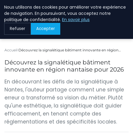
Nous utilisons des cookies pour améliorer votre expérience
BREIGHAWAY
de navigation. En poursuivant, vous acceptez notre
politique de confidentialité.
En savoir plus
Refuser
Accepter
Accueil
Découvrez la signalétique bâtiment innovante en région…
Découvrez la signalétique bâtiment
innovante en région nantaise pour 2026
En découvrant les défis de la signalétique à
Nantes, l'auteur partage comment une simple
erreur a transformé sa vision du métier. Plutôt
qu'une esthétique, la signalétique doit guider
efficacement, en tenant compte des
réglementations et des spécificités locales.