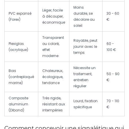
Moins
Léger, facile
PVC expansé
durable, se
30 - 60
à découper,
(Forex)
décolore au
€
économique
soleil
Transparent
Rayable, peut
Plexiglas
ou coloré,
60 -
jaunir avec le
(acrylique)
effet
100 €
temps
moderne
Nécessite un
Bois
Chaleureux,
traitement,
50 - 90
(contreplaqué
écologique,
entretien
€
marine)
tendance
régulier
Composite
Très rigide,
Lourd, fixation
70 - 110
aluminium
résistant aux
spécifique
€
(Dibond)
intempéries
Comment concevoir une signalétique qui