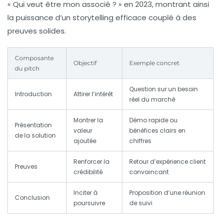
« Qui veut être mon associé ? » en 2023, montrant ainsi
la puissance d’un storytelling efficace couplé à des
preuves solides.
Composante
Objectif
Exemple concret
du pitch
Question sur un besoin
Introduction
Attirer l’intérêt
réel du marché
Montrer la
Démo rapide ou
Présentation
valeur
bénéfices clairs en
de la solution
ajoutée
chiffres
Renforcer la
Retour d’expérience client
Preuves
crédibilité
convaincant
Inciter à
Proposition d’une réunion
Conclusion
poursuivre
de suivi