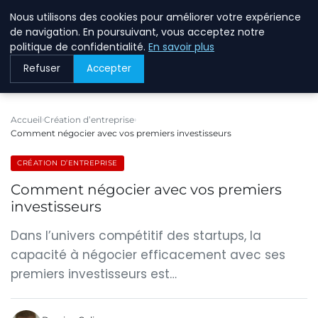
Nous utilisons des cookies pour améliorer votre expérience
BREIGHAWAY
de navigation. En poursuivant, vous acceptez notre
politique de confidentialité.
En savoir plus
Refuser
Accepter
Accueil
Création d’entreprise
Comment négocier avec vos premiers investisseurs
CRÉATION D’ENTREPRISE
Comment négocier avec vos premiers
investisseurs
Dans l’univers compétitif des startups, la
capacité à négocier efficacement avec ses
premiers investisseurs est…