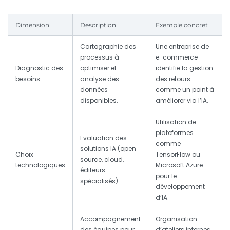
Dimension
Description
Exemple concret
Cartographie des
Une entreprise de
processus à
e-commerce
Diagnostic des
optimiser et
identifie la gestion
besoins
analyse des
des retours
données
comme un point à
disponibles.
améliorer via l’IA.
Utilisation de
plateformes
Evaluation des
comme
solutions IA (open
Choix
TensorFlow ou
source, cloud,
technologiques
Microsoft Azure
éditeurs
pour le
spécialisés).
développement
d’IA.
Accompagnement
Organisation
des équipes pour
d’ateliers internes