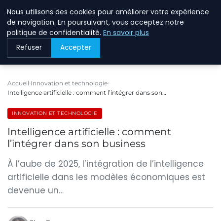
Nous utilisons des cookies pour améliorer votre expérience
BREIGHAWAY
de navigation. En poursuivant, vous acceptez notre
politique de confidentialité.
En savoir plus
Refuser
Accepter
Accueil
Innovation et technologie
Intelligence artificielle : comment l’intégrer dans son…
INNOVATION ET TECHNOLOGIE
Intelligence artificielle : comment
l’intégrer dans son business
À l’aube de 2025, l’intégration de l’intelligence
artificielle dans les modèles économiques est
devenue un…