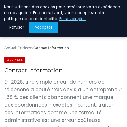
Nous utilisons des cookies pour améliorer votre expérience
BREIGHAWAY
de navigation. En poursuivant, vous acceptez notre
politique de confidentialité.
En savoir plus
Refuser
Accepter
Accueil
Business
Contact Information
BUSINESS
Contact Information
En 2026, une simple erreur de numéro de
téléphone a coûté trois devis à un entrepreneur
: 68 % des clients abandonnent une marque
aux coordonnées inexactes. Pourtant, traiter
ces informations comme une formalité
administrative est une erreur coûteuse.