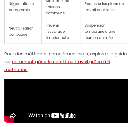
Atteindre une
Négociation et
Réajuster les plans de
solution
compromis
travail pour tous
commune
Prévenir
Suspension
Neutralisation
l’escalade
temporaire d’une
par pause
émotionnelle
réunion animée
Pour des méthodes complémentaires, explorez le guide
sur
comment gérer le conflit au travail grâce à 6
méthodes
.