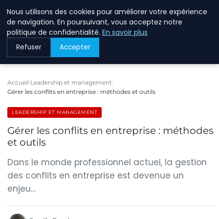
Nous utilisons des cookies pour améliorer votre expérience
BREIGHAWAY
de navigation. En poursuivant, vous acceptez notre
politique de confidentialité.
En savoir plus
Refuser
Accepter
Accueil
Leadership et management
Gérer les conflits en entreprise : méthodes et outils
LEADERSHIP ET MANAGEMENT
Gérer les conflits en entreprise : méthodes
et outils
Dans le monde professionnel actuel, la gestion
des conflits en entreprise est devenue un
enjeu…