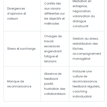
Médiation en
Conflits liés
entreprise,
Divergences
aux visions
négociation,
d’opinions et
différentes sur
valorisation du
valeurs
les objectifs et
dialogue
méthodes
constructif
Charges de
Gestion du stress,
travail
redistribution des
excessives
Stress et surcharge
tâches,
engendrant
accompagnement
fatigue et
managérial
tensions
Instaurer une
Absence de
culture de
feedback
Manque de
reconnaissance,
positif,
reconnaissance
feedback réguliers,
frustration des
coaching
collaborateurs
individualisé