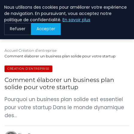
Nous utilisons des cookies pour améliorer votre expérience
BREIGHAWAY
de navigation. En poursuivant, vous acceptez notre
politique de confidentialité.
En savoir plus
Refuser
Accepter
Accueil
Création d’entreprise
Comment élaborer un business plan solide pour votre startup
CRÉATION D’ENTREPRISE
Comment élaborer un business plan
solide pour votre startup
Pourquoi un business plan solide est essentiel
pour votre startup Dans le monde dynamique
des…