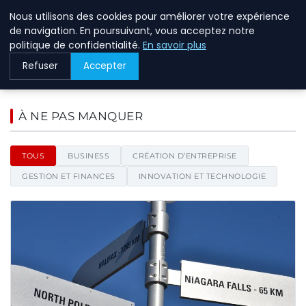
Nous utilisons des cookies pour améliorer votre expérience
BREIGHAWAY
de navigation. En poursuivant, vous acceptez notre
politique de confidentialité.
En savoir plus
Refuser
Accepter
Breighaway - Le blog de l'entr
À NE PAS MANQUER
TOUS
BUSINESS
CRÉATION D’ENTREPRISE
GESTION ET FINANCES
INNOVATION ET TECHNOLOGIE