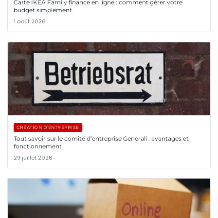
Carte IKEA Family finance en ligne : comment gérer votre
budget simplement
1 août 2026
CRÉATION D’ENTREPRISE
Tout savoir sur le comité d’entreprise Generali : avantages et
fonctionnement
29 juillet 2026