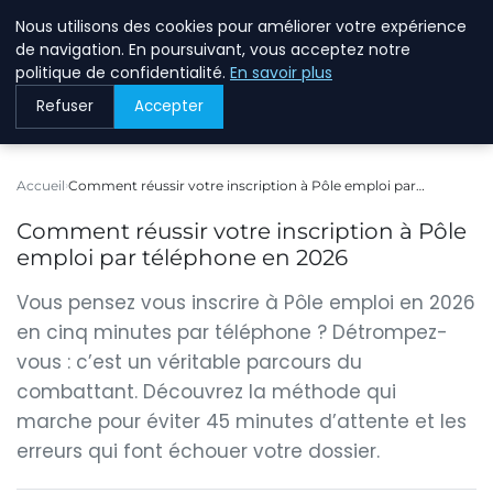
Nous utilisons des cookies pour améliorer votre expérience
BREIGHAWAY
de navigation. En poursuivant, vous acceptez notre
politique de confidentialité.
En savoir plus
Refuser
Accepter
Accueil
Comment réussir votre inscription à Pôle emploi par…
Comment réussir votre inscription à Pôle
emploi par téléphone en 2026
Vous pensez vous inscrire à Pôle emploi en 2026
en cinq minutes par téléphone ? Détrompez-
vous : c’est un véritable parcours du
combattant. Découvrez la méthode qui
marche pour éviter 45 minutes d’attente et les
erreurs qui font échouer votre dossier.