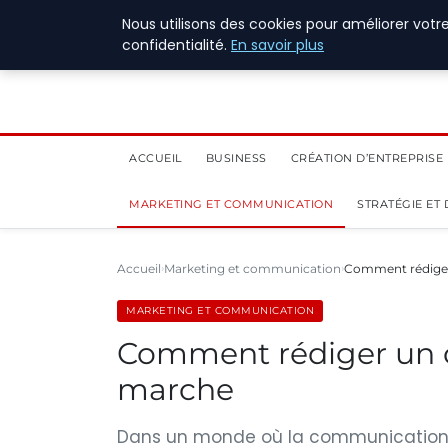
1 août 2026
Nous utilisons des cookies pour améliorer votr
confidentialité.
En savoir plus
ACCUEIL
BUSINESS
CRÉATION D’ENTREPRISE
MARKETING ET COMMUNICATION
STRATÉGIE ET
Accueil
Marketing et communication
Comment rédiger
MARKETING ET COMMUNICATION
Comment rédiger un 
marche
Dans un monde où la communication es