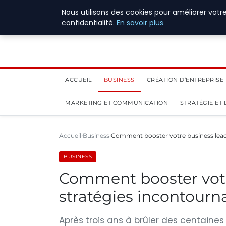
1 août 2026
Nous utilisons des cookies pour améliorer votr
confidentialité.
En savoir plus
ACCUEIL
BUSINESS
CRÉATION D’ENTREPRISE
MARKETING ET COMMUNICATION
STRATÉGIE ET
Accueil
Business
Comment booster votre business lead 
BUSINESS
Comment booster votr
stratégies incontourn
Après trois ans à brûler des centaines 