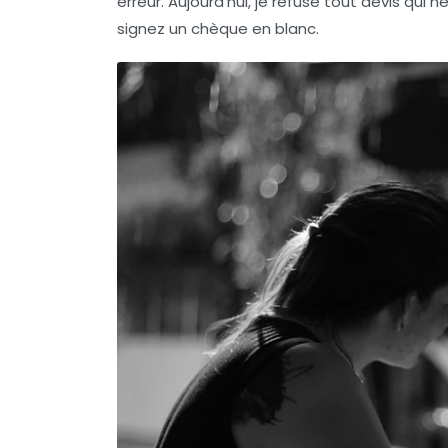
erreur. Aujourd'hui, je refuse tout devis qui 
signez un chèque en blanc.