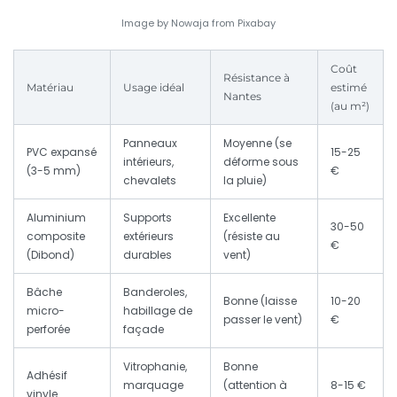
Image by Nowaja from Pixabay
Coût
Résistance à
Matériau
Usage idéal
estimé
Nantes
(au m²)
Panneaux
Moyenne (se
PVC expansé
15-25
intérieurs,
déforme sous
(3-5 mm)
€
chevalets
la pluie)
Aluminium
Supports
Excellente
30-50
composite
extérieurs
(résiste au
€
(Dibond)
durables
vent)
Bâche
Banderoles,
Bonne (laisse
10-20
micro-
habillage de
passer le vent)
€
perforée
façade
Vitrophanie,
Bonne
Adhésif
marquage
(attention à
8-15 €
vinyle